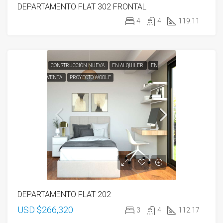
DEPARTAMENTO FLAT 302 FRONTAL
4
4
119.11
CONSTRUCCIÓN NUEVA
EN ALQUILER
EN
VENTA
PROYECTO WOOLF
DEPARTAMENTO FLAT 202
USD $266,320
3
4
112.17