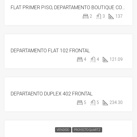
CONSTRUCCIÓN
FLAT PRIMER PISO, DEPARTAMENTO BOUTIQUE CON TERRAZA
NUEVA
PROYECTO DDD
2
3
137
VENDIDO
DEPARTAMENTO FLAT 102 FRONTAL
PROYECTO
QUARTZ
4
4
121.09
VENDIDO
DEPARTAENTO DUPLEX 402 FRONTAL
PROYECTO
QUARTZ
5
5
234.30
VENDIDO
PROYECTO QUARTZ