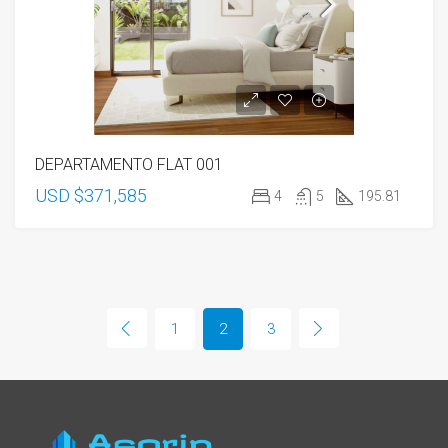
DEPARTAMENTO FLAT 001
USD $371,585
4
5
195.81
1
2
3