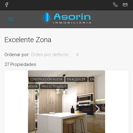
Excelente Zona
Ordenar por:
Orden por defecto
27 Propiedades
CONSTRUCCIÓN NUEVA
EN ALQUILER
EN
VENTA
PROYECTO WOOLF